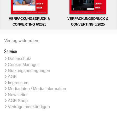
VERPACKUNGSDRUCK &
VERPACKUNGSDRUCK &
CONVERTING 6/2025
CONVERTING 5/2025
Vertrag widerrufen
Service
Datenschutz
Cookie-Manager
Nutzungsbedingungen
AGB
Impressum
Mediadaten / Media Information
Newsletter
AGB Shop
Verträge hier kündigen