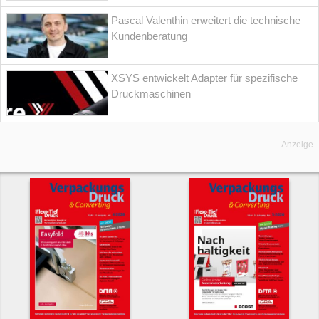
Pascal Valenthin erweitert die technische
Kundenberatung
XSYS entwickelt Adapter für spezifische
Druckmaschinen
Anzeige