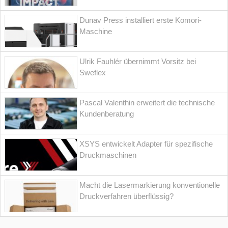
Dunav Press installiert erste Komori-
Maschine
Ulrik Fauhlér übernimmt Vorsitz bei
Sweflex
Pascal Valenthin erweitert die technische
Kundenberatung
XSYS entwickelt Adapter für spezifische
Druckmaschinen
Macht die Lasermarkierung konventionelle
Druckverfahren überflüssig?