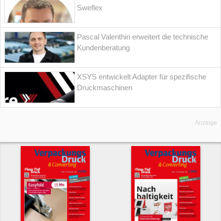
Sweflex
Pascal Valenthin erweitert die technische
Kundenberatung
XSYS entwickelt Adapter für spezifische
Druckmaschinen
Anzeige