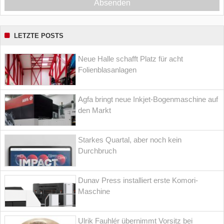
Absenden
LETZTE POSTS
Neue Halle schafft Platz für acht
Folienblasanlagen
Agfa bringt neue Inkjet-Bogenmaschine auf
den Markt
Starkes Quartal, aber noch kein
Durchbruch
Dunav Press installiert erste Komori-
Maschine
Ulrik Fauhlér übernimmt Vorsitz bei