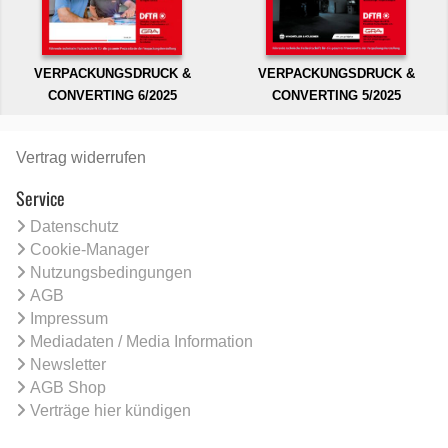
VERPACKUNGSDRUCK &
VERPACKUNGSDRUCK &
CONVERTING 6/2025
CONVERTING 5/2025
Vertrag widerrufen
Service
Datenschutz
Cookie-Manager
Nutzungsbedingungen
AGB
Impressum
Mediadaten / Media Information
Newsletter
AGB Shop
Verträge hier kündigen