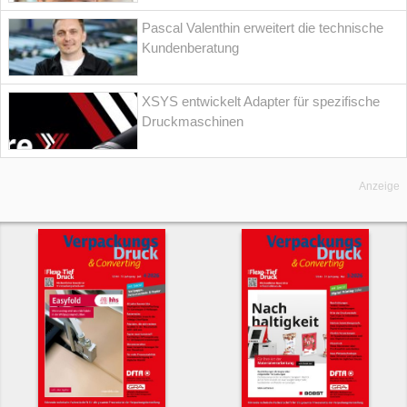
Pascal Valenthin erweitert die technische
Kundenberatung
XSYS entwickelt Adapter für spezifische
Druckmaschinen
Anzeige