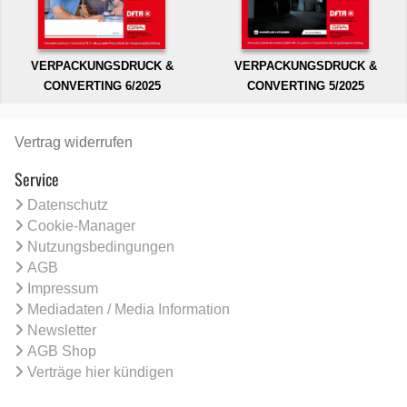
VERPACKUNGSDRUCK &
VERPACKUNGSDRUCK &
CONVERTING 6/2025
CONVERTING 5/2025
Vertrag widerrufen
Service
Datenschutz
Cookie-Manager
Nutzungsbedingungen
AGB
Impressum
Mediadaten / Media Information
Newsletter
AGB Shop
Verträge hier kündigen