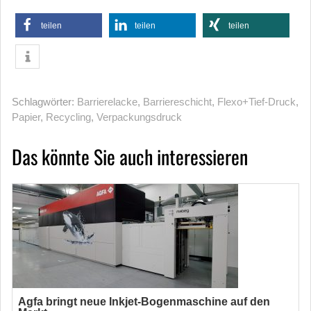
teilen
teilen
teilen
Schlagwörter:
Barrierelacke
,
Barriereschicht
,
Flexo+Tief-Druck
,
Papier
,
Recycling
,
Verpackungsdruck
Das könnte Sie auch interessieren
Agfa bringt neue Inkjet-Bogenmaschine auf den