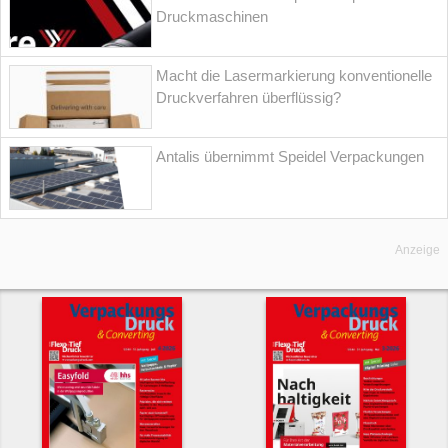
Druckmaschinen
Macht die Lasermarkierung konventionelle
Druckverfahren überflüssig?
Antalis übernimmt Speidel Verpackungen
Anzeige