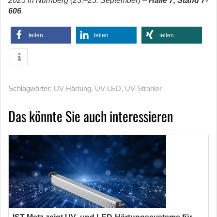
2025 in Nürnberg (23.–25. September) –
Halle 7, Stand 7-
606
.
teilen
teilen
teilen
Schlagwörter:
UV-Härtung
,
UV-LED
,
UV-Strahler
Das könnte Sie auch interessieren