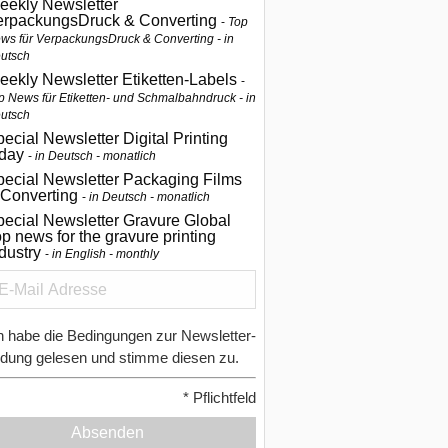
eekly Newsletter
erpackungsDruck & Converting
Top
ws für VerpackungsDruck & Converting - in
utsch
eekly Newsletter Etiketten-Labels
p News für Etiketten- und Schmalbahndruck - in
utsch
ecial Newsletter Digital Printing
oday
in Deutsch - monatlich
pecial Newsletter Packaging Films
 Converting
in Deutsch - monatlich
ecial Newsletter Gravure Global
p news for the gravure printing
ndustry
in English - monthly
h habe die Bedingungen zur Newsletter-
dung gelesen und stimme diesen zu.
*
Pflichtfeld
Absenden