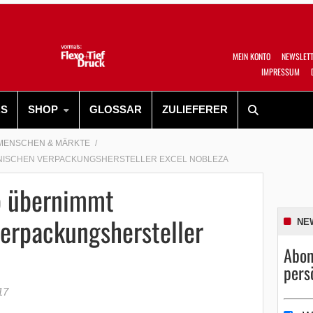
MEIN KONTO
NEWSLET
IMPRESSUM
RS
SHOP
GLOSSAR
ZULIEFERER
MENSCHEN & MÄRKTE
NISCHEN VERPACKUNGSHERSTELLER EXCEL NOBLEZA
p übernimmt
erpackungshersteller
NE
Abon
pers
17