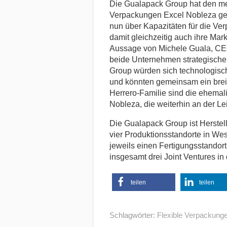
Die Gualapack Group hat den mex
Verpackungen Excel Nobleza gek
nun über Kapazitäten für die Ve
damit gleichzeitig auch ihre Mar
Aussage von Michele Guala, CEO
beide Unternehmen strategische 
Group würden sich technologisch 
und könnten gemeinsam ein brei
Herrero-Familie sind die ehema
Nobleza, die weiterhin an der Le
Die Gualapack Group ist Herstell
vier Produktionsstandorte in Wes
jeweils einen Fertigungsstandor
insgesamt drei Joint Ventures in
teilen
teilen
Schlagwörter:
Flexible Verpackung