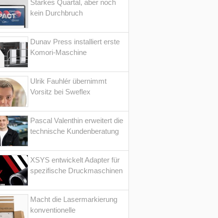
Starkes Quartal, aber noch
kein Durchbruch
Dunav Press installiert erste
Komori-Maschine
Ulrik Fauhlér übernimmt
Vorsitz bei Sweflex
Pascal Valenthin erweitert die
technische Kundenberatung
XSYS entwickelt Adapter für
spezifische Druckmaschinen
Macht die Lasermarkierung
konventionelle