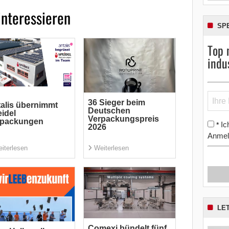
interessieren
SP
Top 
indu
36 Sieger beim
alis übernimmt
Deutschen
idel
Verpackungspreis
rpackungen
Ic
*
2026
Anmel
iterlesen
Weiterlesen
LE
Comexi bündelt fünf