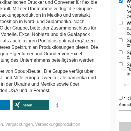
W
ikanischen Drucker und Converter für flexible
V
auft. Mit der Übernahme verfügt die Gruppe
Ne
rpackungsproduktion in Mexiko und verstärkt
De
ktposition in Nord- und Südamerika. Nach
W
 der Gruppe, bietet der Zusammenschluss für
To
De
Vorteile. Excel Nobleza und die Gualapack
Sp
als auch in ihren Portfolios optimal ergänzen
t
teres Spektrum an Produktlösungen bieten. Die
S
ligen Eigentümer und Gründer von Excel
&
itung des Unternehmens beteiligt sein werden.
Sp
To
er von Spout-Beutel. Die Gruppe verfügt über
i
t- und Mitteleuropa, zwei in Lateinamerika und
t in der Ukraine und Mexiko sowie über
 den USA und in Fernost.
Ic
*
Anmel
teilen
en
,
Verpackungen
,
Verpackungsproduktion