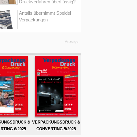
Druckverfahren überflüssig?
Antalis übernimmt Speidel
Verpackungen
Anzeige
KUNGSDRUCK &
VERPACKUNGSDRUCK &
RTING 6/2025
CONVERTING 5/2025