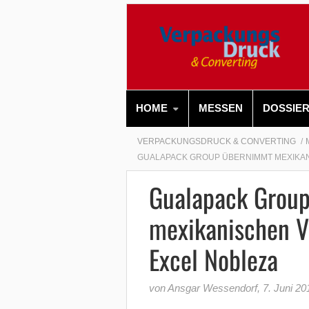
HOME
MESSEN
DOSSIE
VERPACKUNGSDRUCK & CONVERTING
GUALAPACK GROUP ÜBERNIMMT MEXIKA
Gualapack Grou
mexikanischen V
Excel Nobleza
von Ansgar Wessendorf
,
7. Juni 20