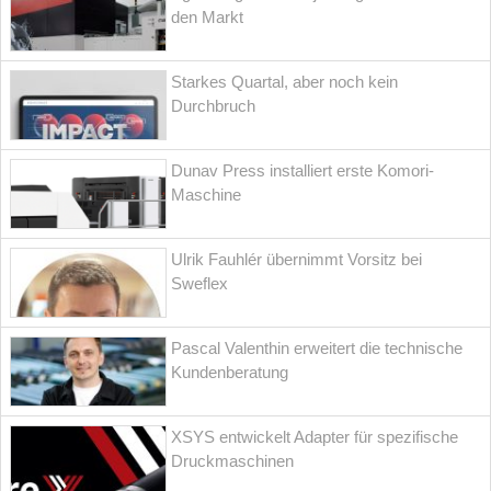
den Markt
Starkes Quartal, aber noch kein
Durchbruch
Dunav Press installiert erste Komori-
Maschine
Ulrik Fauhlér übernimmt Vorsitz bei
Sweflex
Pascal Valenthin erweitert die technische
Kundenberatung
XSYS entwickelt Adapter für spezifische
Druckmaschinen