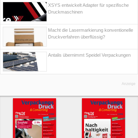
XSYS entwickelt Adapter für spezifische
Druckmaschinen
Macht die Lasermarkierung konventionelle
Druckverfahren überflüssig?
Antalis übernimmt Speidel Verpackungen
Anzeige