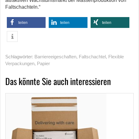
attraktiven Wachstumsmarkt der Massenproduktion von
Faltschachteln.“
teilen
teilen
teilen
Schlagwörter:
Barriereeigeschaften
,
Faltschachtel
,
Flexible
Verpackungen
,
Papier
Das könnte Sie auch interessieren