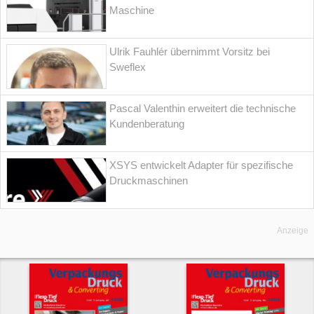
Maschine
Ulrik Fauhlér übernimmt Vorsitz bei
Sweflex
Pascal Valenthin erweitert die technische
Kundenberatung
XSYS entwickelt Adapter für spezifische
Druckmaschinen
Anzeige