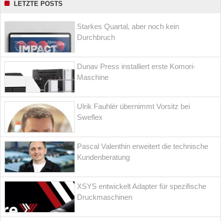
LETZTE POSTS
Starkes Quartal, aber noch kein
Durchbruch
Dunav Press installiert erste Komori-
Maschine
Ulrik Fauhlér übernimmt Vorsitz bei
Sweflex
Pascal Valenthin erweitert die technische
Kundenberatung
XSYS entwickelt Adapter für spezifische
Druckmaschinen