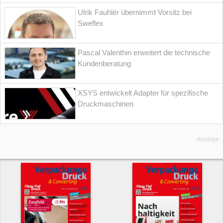
Ulrik Fauhlér übernimmt Vorsitz bei
Sweflex
Pascal Valenthin erweitert die technische
Kundenberatung
XSYS entwickelt Adapter für spezifische
Druckmaschinen
Anzeige