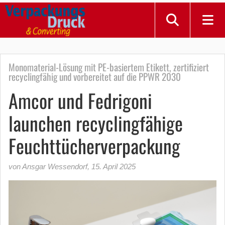
Monomaterial-Lösung mit PE-basiertem Etikett, zertifiziert
recyclingfähig und vorbereitet auf die PPWR 2030
Amcor und Fedrigoni
launchen recyclingfähige
Feuchttücherverpackung
von Ansgar Wessendorf
,
15. April 2025