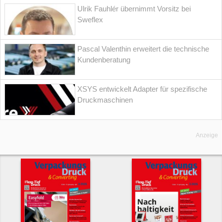
Ulrik Fauhlér übernimmt Vorsitz bei
Sweflex
Pascal Valenthin erweitert die technische
Kundenberatung
XSYS entwickelt Adapter für spezifische
Druckmaschinen
Anzeige