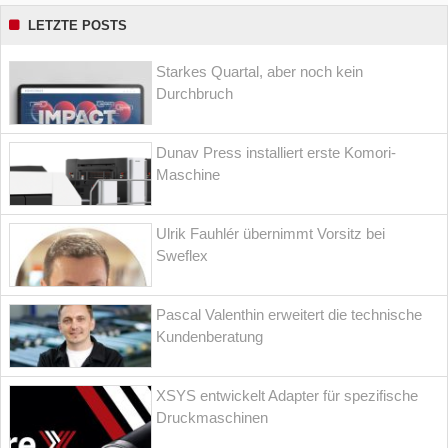
LETZTE POSTS
Starkes Quartal, aber noch kein
Durchbruch
Dunav Press installiert erste Komori-
Maschine
Ulrik Fauhlér übernimmt Vorsitz bei
Sweflex
Pascal Valenthin erweitert die technische
Kundenberatung
XSYS entwickelt Adapter für spezifische
Druckmaschinen