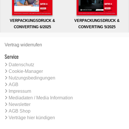
VERPACKUNGSDRUCK &
VERPACKUNGSDRUCK &
CONVERTING 6/2025
CONVERTING 5/2025
Vertrag widerrufen
Service
Datenschutz
Cookie-Manager
Nutzungsbedingungen
AGB
Impressum
Mediadaten / Media Information
Newsletter
AGB Shop
Verträge hier kündigen