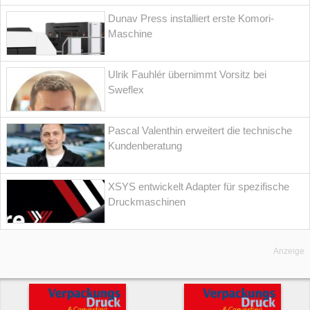
Dunav Press installiert erste Komori-
Maschine
Ulrik Fauhlér übernimmt Vorsitz bei
Sweflex
Pascal Valenthin erweitert die technische
Kundenberatung
XSYS entwickelt Adapter für spezifische
Druckmaschinen
Anzeige