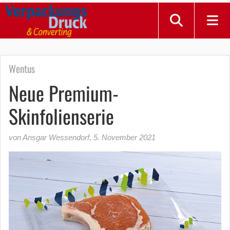
Wentus
Neue Premium-
Skinfolienserie
von Ansgar Wessendorf
,
5. November 2021