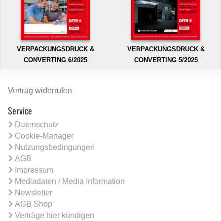
VERPACKUNGSDRUCK &
VERPACKUNGSDRUCK &
CONVERTING 6/2025
CONVERTING 5/2025
Vertrag widerrufen
Service
Datenschutz
Cookie-Manager
Nutzungsbedingungen
AGB
Impressum
Mediadaten / Media Information
Newsletter
AGB Shop
Verträge hier kündigen