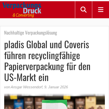
Nachhaltige Verpackungslösung
pladis Global und Coveris
führen recyclingfähige
Papierverpackung für den
US-Markt ein
von Ansgar Wessendorf
,
9. Januar 2026