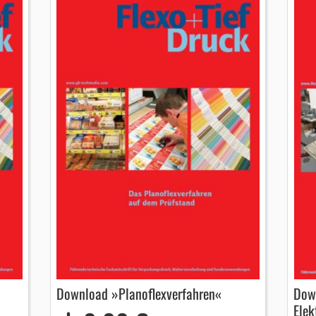
Download »Planoflexverfahren«
Down
Elek