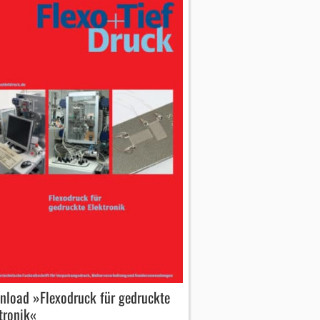
load »Flexodruck für gedruckte
tronik«