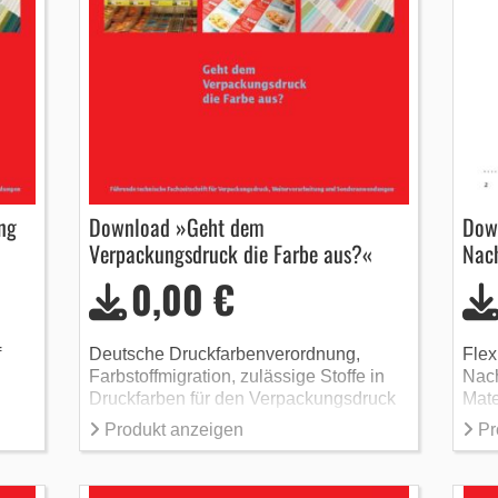
ng
Download »Geht dem
Dow
Verpackungsdruck die Farbe aus?«
Nach
0,00 €
f
Deutsche Druckfarbenverordnung,
Flex
Farbstoffmigration, zulässige Stoffe in
Nach
Druckfarben für den Verpackungsdruck
Mate
Ener
Produkt anzeigen
Pr
Ver