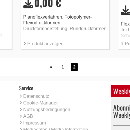
0,00 €
Planoflexverfahren, Fotopolymer-
Flexodruckformen,
Flex
Druckformherstellung, Runddruckformen
Tech
d
Sch
Produkt anzeigen
Pr
«
1
2
Service
Weekly
Datenschutz
Cookie-Manager
Abonni
Nutzungsbedingungen
Weekl
AGB
Impressum
Mediadaten / Media Information