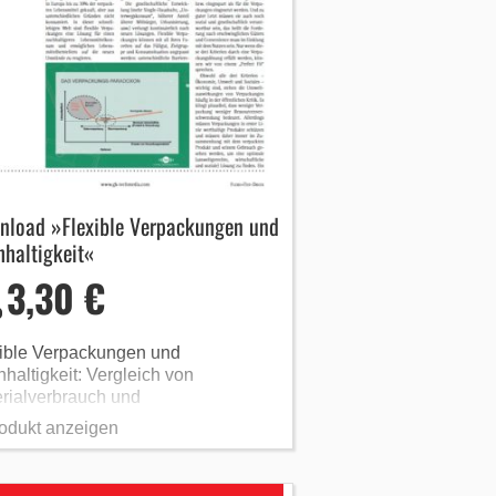
nload »Flexible Verpackungen und
haltigkeit«
3,30 €
ible Verpackungen und
haltigkeit: Vergleich von
rialverbrauch und
gieeinsparungen zu anderen
odukt anzeigen
packungsarten