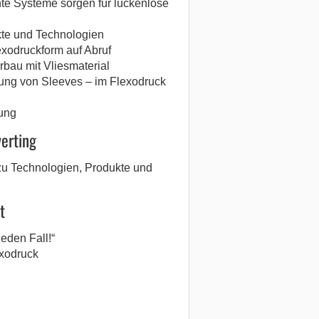
nte Systeme sorgen für lückenlose
te und Technologien
exodruckform auf Abruf
bau mit Vliesmaterial
ung von Sleeves – im Flexodruck
gung
verting
 zu Technologien, Produkte und
t
jeden Fall!“
exodruck