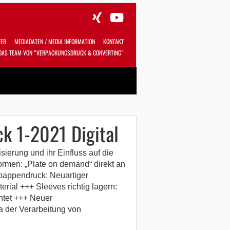
TER
MEDIADATEN / MEDIA INFORMATION
KONTAKT
DAS TEAM VON “VERPACKUNGSDRUCK & CONVERTING”
Alles
Shop
SUCHEN
ck 1-2021 Digital
sierung und ihr Einfluss auf die
rmen: „Plate on demand“ direkt an
pappendruck: Neuartiger
rial +++ Sleeves richtig lagern:
htet +++ Neuer
 der Verarbeitung von