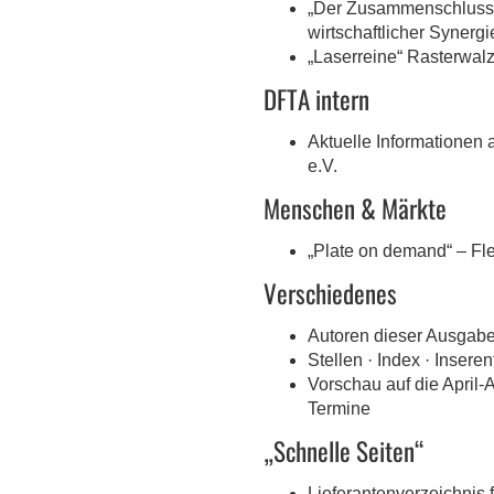
„Der Zusammenschluss e
wirtschaftlicher Synergi
„Laserreine“ Rasterwal
DFTA intern
Aktuelle Informationen
e.V.
Menschen & Märkte
„Plate on demand“ – Fl
Verschiedenes
Autoren dieser Ausgab
Stellen · Index · Insere
Vorschau auf die April
Termine
„Schnelle Seiten“
Lieferantenverzeichnis 