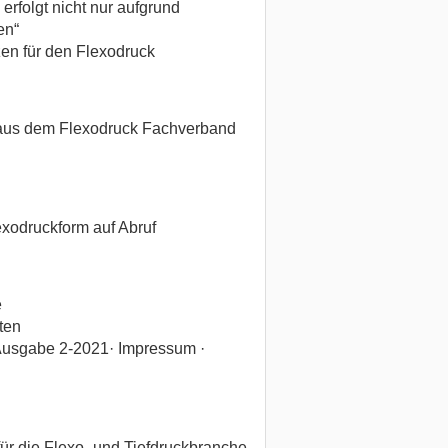
rfolgt nicht nur aufgrund
en“
zen für den Flexodruck
 aus dem Flexodruck Fachverband
exodruckform auf Abruf
e
nten
-Ausgabe 2-2021· Impressum ·
für die Flexo- und Tiefdruckbranche