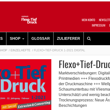
MEIN KONTO
NEWSLET
IMPRESSUM
RS
SHOP
GLOSSAR
ZULIEFERER
SHOP
EINZELHEFTE
FLEXO+TIEF-DRUCK 1-2021 DIGITAL
Flexo+Tief-Dru
Marktverschiebungen: Digitali
Printmedien +++ Flexodruckfo
der Druckmaschine +++ Well
Schaumunterbau mit Vliesmate
Unterschätzt und wenig beac
Trocknungsprozess: Neue Ära
Beschichtungen