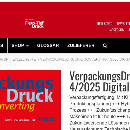
MEIN KONTO
NEWSLET
IMPRESSUM
RS
SHOP
GLOSSAR
ZULIEFERER
SHOP
EINZELHEFTE
VERPACKUNGSDRUCK & CONVERTING 4/2025 DIGIT
VerpackungsDr
4/2025 Digital
Verpackungsfertigung: Mit KI 
Produktionsplanung +++ Hybr
Prozess +++ Zukunftssicher p
Maschinen fit für heute +++ 1
Zukunftsweisende Lösungen 
Neuausrichtung: Technische E