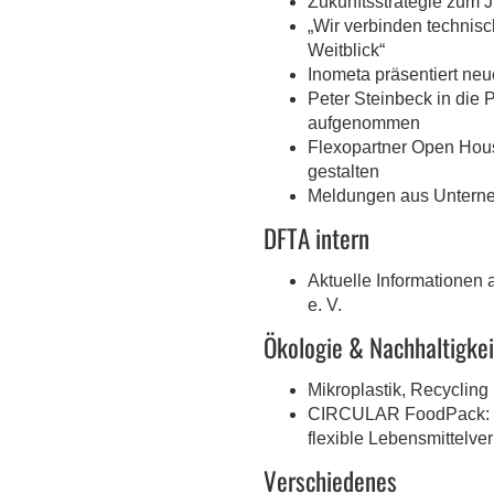
Zukunftsstrategie zum 
„Wir verbinden technisc
Weitblick“
Inometa präsentiert ne
Peter Steinbeck in die 
aufgenommen
Flexopartner Open Hou
gestalten
Meldungen aus Untern
DFTA intern
Aktuelle Informationen
e. V.
Ökologie & Nachhaltigkei
Mikroplastik, Recycling
CIRCULAR FoodPack: We
flexible Lebensmittelv
Verschiedenes