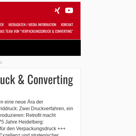
TER
MEDIADATEN / MEDIA INFORMATION
KONTAKT
DAS TEAM VON “VERPACKUNGSDRUCK & CONVERTING”
Alles
Shop
SUCHEN
AL
uck & Converting
in eine neue Ära der
iddruck: Zwei Druckverfahren, ein
roduzieren: Retrofit macht
75 Jahre Heidelberg:
für den Verpackungsdruck +++
xzellenz und strategischer