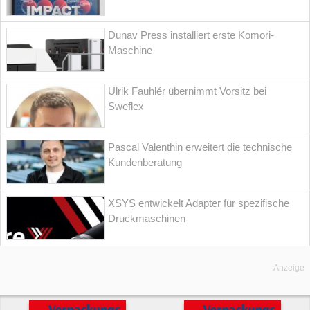
Dunav Press installiert erste Komori-
Maschine
Ulrik Fauhlér übernimmt Vorsitz bei
Sweflex
Pascal Valenthin erweitert die technische
Kundenberatung
XSYS entwickelt Adapter für spezifische
Druckmaschinen
Anzeige