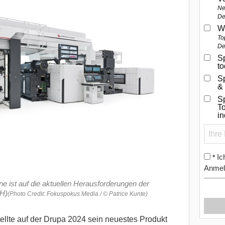
Ne
De
W
To
De
Sp
t
S
&
Sp
To
i
Ic
*
Anmel
e ist auf die aktuellen Herausforderungen der
&H)
(Photo Credit: Fokuspokus Media / © Patrice Kunte)
llte auf der Drupa 2024 sein neuestes Produkt