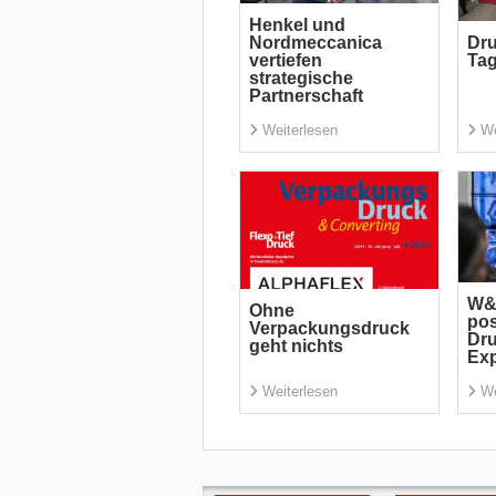
Henkel und
Nordmeccanica
Dru
vertiefen
Tag
strategische
Partnerschaft
Weiterlesen
We
W&H
Ohne
pos
Verpackungsdruck
Dru
geht nichts
Ex
Weiterlesen
We