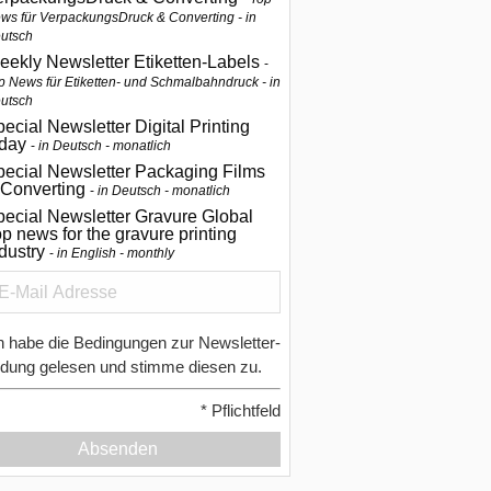
ws für VerpackungsDruck & Converting - in
utsch
eekly Newsletter Etiketten-Labels
p News für Etiketten- und Schmalbahndruck - in
utsch
ecial Newsletter Digital Printing
oday
in Deutsch - monatlich
pecial Newsletter Packaging Films
 Converting
in Deutsch - monatlich
ecial Newsletter Gravure Global
p news for the gravure printing
ndustry
in English - monthly
h habe die Bedingungen zur Newsletter-
dung gelesen und stimme diesen zu.
*
Pflichtfeld
Absenden