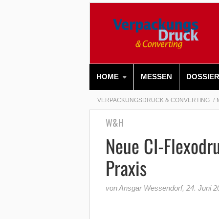
HOME
MESSEN
DOSSIE
VERPACKUNGSDRUCK & CONVERTING
W&H
Neue CI-Flexodr
Praxis
von Ansgar Wessendorf
,
24. Juni 2