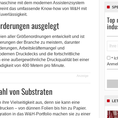
ckmaschine mit dem modernen Assistenzsystem
SP
vereint das umfassende Know-how von W&H mit
uverlässigkeit.
Top 
orderungen ausgelegt
indu
ien aller Größenordnungen entwickelt und ist
derungen der Branche zu meistern, darunter
rderungen, Arbeitskräftemangel und
dernen Druckdecks und die fortschrittliche
Ic
*
eine außergewöhnliche Druckqualität bei einer
Anmel
igkeit von 400 Metern pro Minute.
Anzeige
ahl von Substraten
LE
 ihre Vielseitigkeit aus, denn sie kann eine
drucken – von dünnen Folien bis hin zu Papier.
egration in das W&H-Portfolio machen sie zu einer