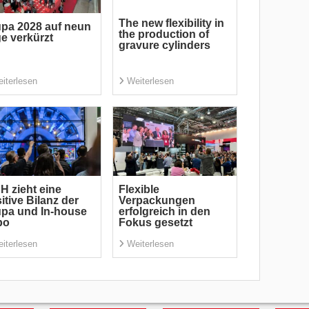
The new flexibility in
pa 2028 auf neun
the production of
e verkürzt
gravure cylinders
iterlesen
Weiterlesen
 zieht eine
Flexible
itive Bilanz der
Verpackungen
pa und In-house
erfolgreich in den
po
Fokus gesetzt
iterlesen
Weiterlesen