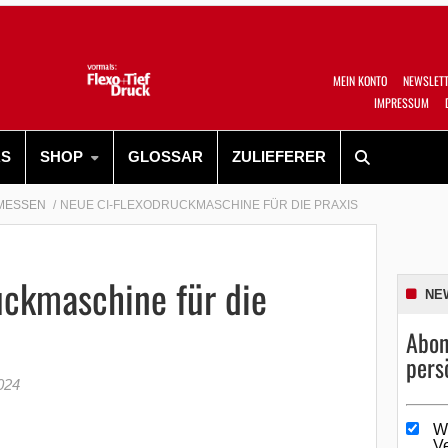
MEIN KONTO
NEWSLET
IMPRESSUM
RS
SHOP
GLOSSAR
ZULIEFERER
MESSEN
NEUE CI-FLEXODRUCKMASCHINE FÜR DIE PRAXIS
uckmaschine für die
NE
Abon
pers
024
W
V