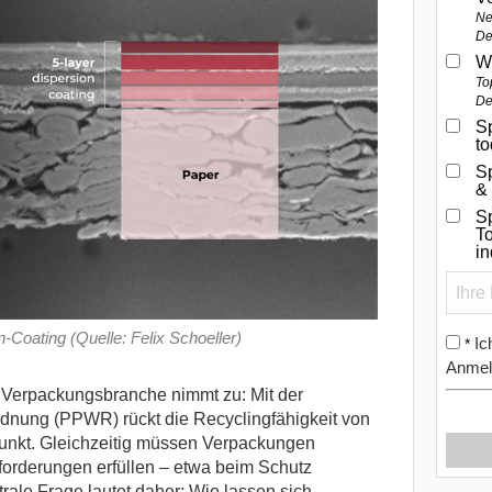
Ne
De
W
To
De
Sp
t
S
&
Sp
To
i
-Coating (Quelle: Felix Schoeller)
Ic
*
Anmel
e Verpackungsbranche nimmt zu: Mit der
nung (PPWR) rückt die Recyclingfähigkeit von
lpunkt. Gleichzeitig müssen Verpackungen
nforderungen erfüllen – etwa beim Schutz
rale Frage lautet daher: Wie lassen sich