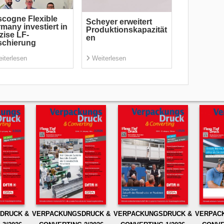
cogne Flexible
Scheyer erweitert
many investiert in
Produktionskapazität
zise LF-
en
schierung
iterlesen
Weiterlesen
DRUCK &
VERPACKUNGSDRUCK &
VERPACKUNGSDRUCK &
VERPAC