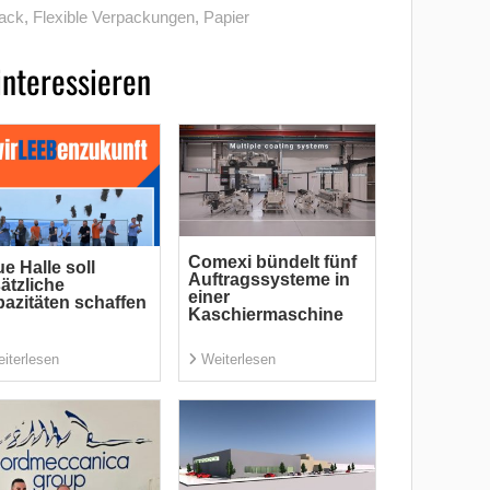
ack
,
Flexible Verpackungen
,
Papier
interessieren
Comexi bündelt fünf
e Halle soll
Auftragssysteme in
ätzliche
einer
azitäten schaffen
Kaschiermaschine
iterlesen
Weiterlesen