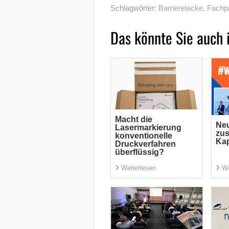
Schlagwörter:
Barrierelacke
,
Fachp
Das könnte Sie auch 
Macht die
Neu
Lasermarkierung
zus
konventionelle
Kap
Druckverfahren
überflüssig?
Weiterlesen
We