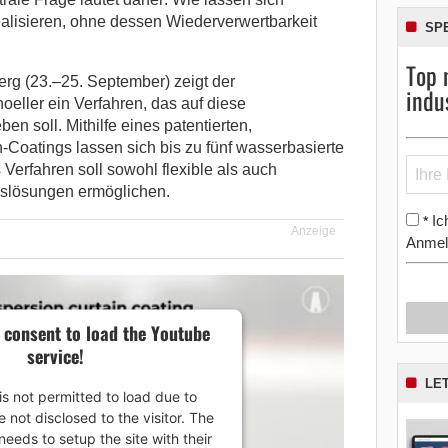
ealisieren, ohne dessen Wiederverwertbarkeit
SP
Top 
rg (23.–25. September) zeigt der
indu
oeller ein Verfahren, das auf diese
n soll. Mithilfe eines patentierten,
-Coatings lassen sich bis zu fünf wasserbasierte
 Verfahren soll sowohl flexible als auch
gslösungen ermöglichen.
Ic
*
Anzeige
Anmel
 consent to load the Youtube
service!
LE
is not permitted to load due to
e not disclosed to the visitor. The
eeds to setup the site with their