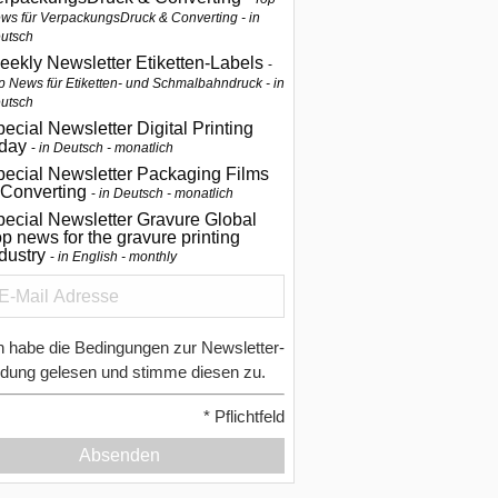
ws für VerpackungsDruck & Converting - in
utsch
eekly Newsletter Etiketten-Labels
p News für Etiketten- und Schmalbahndruck - in
utsch
ecial Newsletter Digital Printing
oday
in Deutsch - monatlich
pecial Newsletter Packaging Films
 Converting
in Deutsch - monatlich
ecial Newsletter Gravure Global
p news for the gravure printing
ndustry
in English - monthly
h habe die Bedingungen zur Newsletter-
dung gelesen und stimme diesen zu.
*
Pflichtfeld
Absenden