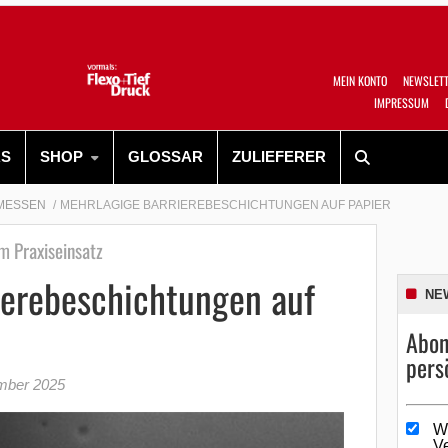
MEIN KONTO
NEWSLET
IMPRESSUM
RS
SHOP
GLOSSAR
ZULIEFERER
MESSEN
MEHRLAGIGE BARRIEREBESCHICHTUNGEN AUF PAPIER
m Praxiseinsatz
ierebeschichtungen auf
NE
Abon
pers
mber 2025
W
V