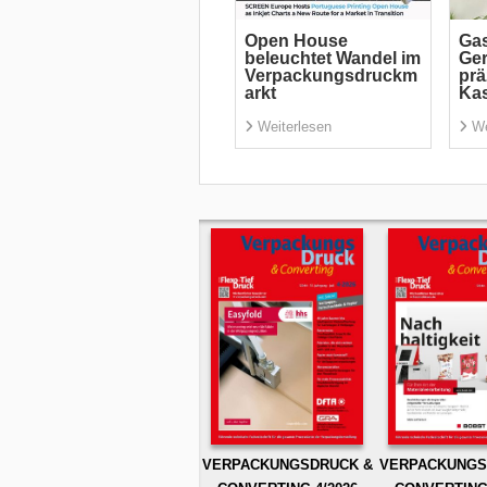
Open House
Gas
beleuchtet Wandel im
Ger
Verpackungsdruckm
prä
arkt
Ka
Weiterlesen
We
VERPACKUNGSDRUCK &
VERPACKUNGS