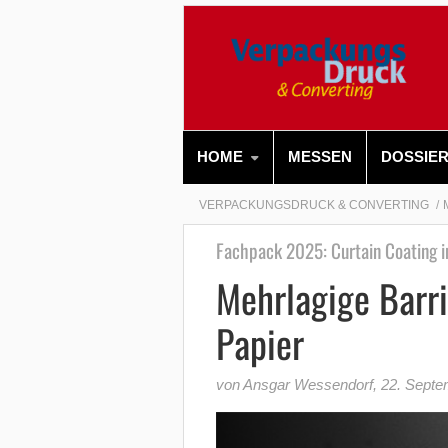
HOME
MESSEN
DOSSIE
VERPACKUNGSDRUCK & CONVERTING
Fachpack 2025: Curtain Coating i
Mehrlagige Barr
Papier
von Ansgar Wessendorf
,
22. Septe