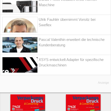
Maschine
Ulrik Fauhlér übernimmt Vorsitz bei
Sweflex
Pascal Valenthin erweitert die technische
Kundenberatung
XSYS entwickelt Adapter für spezifische
Druckmaschinen
Anzeige