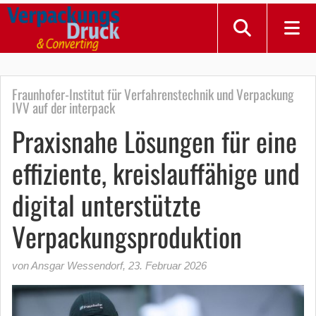
Fraunhofer-Institut für Verfahrenstechnik und Verpackung
IVV auf der interpack
Praxisnahe Lösungen für eine
effiziente, kreislauffähige und
digital unterstützte
Verpackungsproduktion
von Ansgar Wessendorf
,
23. Februar 2026