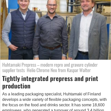
Huhtamaki Prepress – modern repro and gravure cylinder
supplier tests Helio Chrome Neo from Kaspar Walter
Tightly integrated prepress and print
production
As a leading packaging specialist, Huhtamaki of Finland
develops a wide variety of flexible packaging concepts, with
the focus on the food and drinks sector. It has some 18,600
employees, who generated a turnover of around 3.4 billion