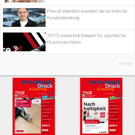
Pascal Valenthin erweitert die technische
Kundenberatung
XSYS entwickelt Adapter für spezifische
Druckmaschinen
Anzeige