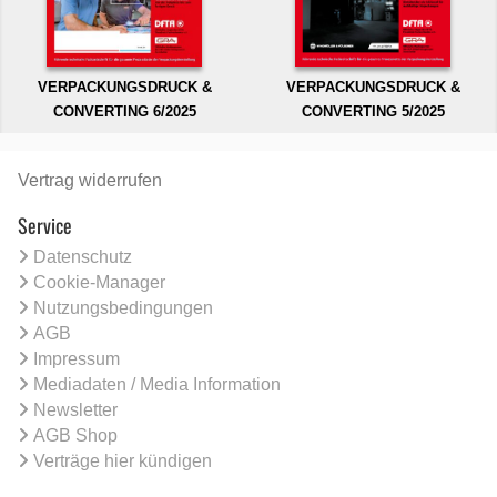
VERPACKUNGSDRUCK &
VERPACKUNGSDRUCK &
CONVERTING 6/2025
CONVERTING 5/2025
Vertrag widerrufen
Service
Datenschutz
Cookie-Manager
Nutzungsbedingungen
AGB
Impressum
Mediadaten / Media Information
Newsletter
AGB Shop
Verträge hier kündigen