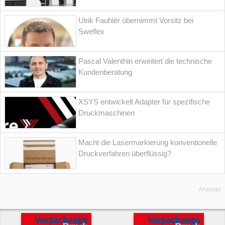
Ulrik Fauhlér übernimmt Vorsitz bei
Sweflex
Pascal Valenthin erweitert die technische
Kundenberatung
XSYS entwickelt Adapter für spezifische
Druckmaschinen
Macht die Lasermarkierung konventionelle
Druckverfahren überflüssig?
Anzeige