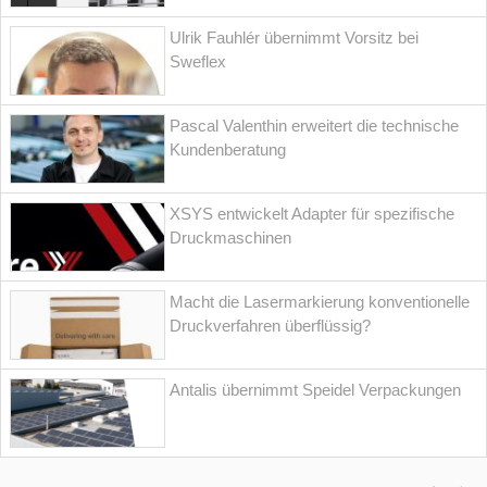
Ulrik Fauhlér übernimmt Vorsitz bei
Sweflex
Pascal Valenthin erweitert die technische
Kundenberatung
XSYS entwickelt Adapter für spezifische
Druckmaschinen
Macht die Lasermarkierung konventionelle
Druckverfahren überflüssig?
Antalis übernimmt Speidel Verpackungen