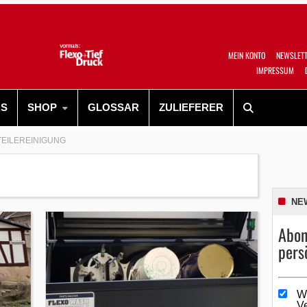
MEIN KONTO
NEWSLET
IMPRESSUM
RS
SHOP
GLOSSAR
ZULIEFERER
TEILEREINIGUNG
NE
Abon
pers
W
V