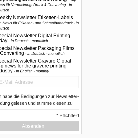
ws für VerpackungsDruck & Converting - in
utsch
eekly Newsletter Etiketten-Labels
p News für Etiketten- und Schmalbahndruck - in
utsch
ecial Newsletter Digital Printing
oday
in Deutsch - monatlich
pecial Newsletter Packaging Films
 Converting
in Deutsch - monatlich
ecial Newsletter Gravure Global
p news for the gravure printing
ndustry
in English - monthly
h habe die Bedingungen zur Newsletter-
dung gelesen und stimme diesen zu.
*
Pflichtfeld
Absenden