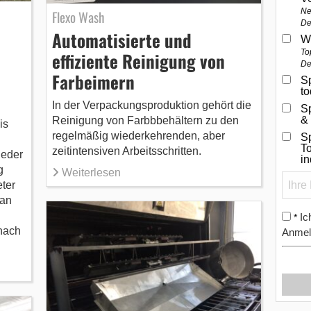
Ne
Flexo Wash
De
Automatisierte und
W
To
effiziente Reinigung von
De
Farbeimern
Sp
t
In der Verpackungsproduktion gehört die
S
&
Reinigung von Farbbbehältern zu den
is
regelmäßig wiederkehrenden, aber
Sp
To
zeitintensiven Arbeitsschritten.
eder
i
g
Weiterlesen
ter
pan
Ic
*
 nach
Anmel