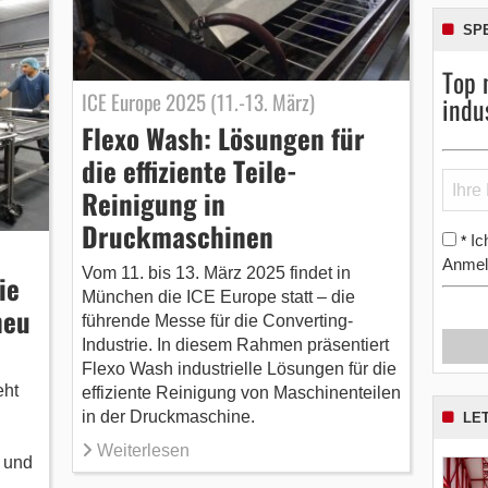
SP
Top 
ICE Europe 2025 (11.-13. März)
indu
Flexo Wash: Lösungen für
die effiziente Teile-
Reinigung in
Druckmaschinen
Ic
*
Anmel
Vom 11. bis 13. März 2025 findet in
ie
München die ICE Europe statt – die
neu
führende Messe für die Converting-
Industrie. In diesem Rahmen präsentiert
Flexo Wash industrielle Lösungen für die
eht
effiziente Reinigung von Maschinenteilen
in der Druckmaschine.
LE
Weiterlesen
t und