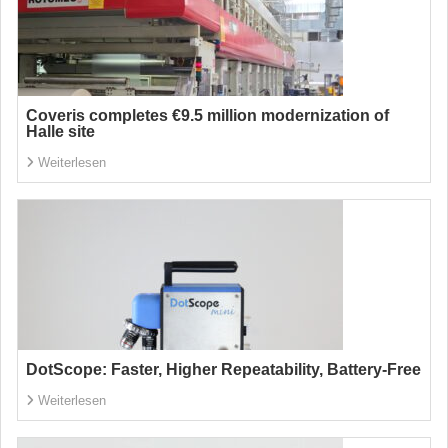
Coveris completes €9.5 million modernization of
Halle site
Weiterlesen
DotScope: Faster, Higher Repeatability, Battery-Free
Weiterlesen