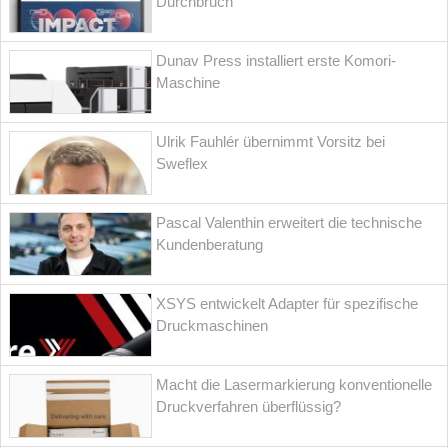
Durchbruch
Dunav Press installiert erste Komori-
Maschine
Ulrik Fauhlér übernimmt Vorsitz bei
Sweflex
Pascal Valenthin erweitert die technische
Kundenberatung
XSYS entwickelt Adapter für spezifische
Druckmaschinen
Macht die Lasermarkierung konventionelle
Druckverfahren überflüssig?