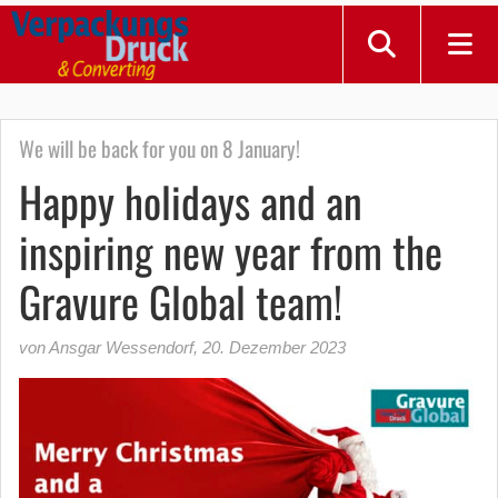
We will be back for you on 8 January!
Happy holidays and an
inspiring new year from the
Gravure Global team!
von Ansgar Wessendorf
,
20. Dezember 2023