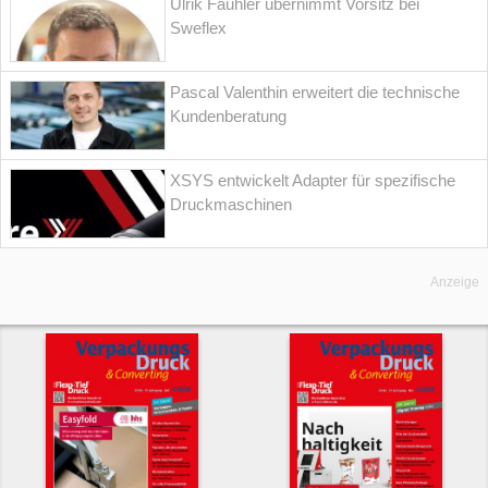
Ulrik Fauhlér übernimmt Vorsitz bei
Sweflex
Pascal Valenthin erweitert die technische
Kundenberatung
XSYS entwickelt Adapter für spezifische
Druckmaschinen
Anzeige