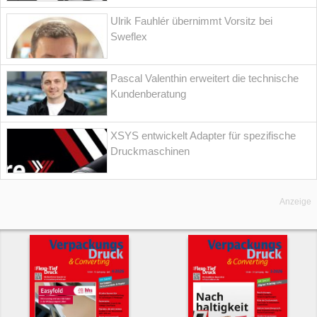
Ulrik Fauhlér übernimmt Vorsitz bei
Sweflex
Pascal Valenthin erweitert die technische
Kundenberatung
XSYS entwickelt Adapter für spezifische
Druckmaschinen
Anzeige