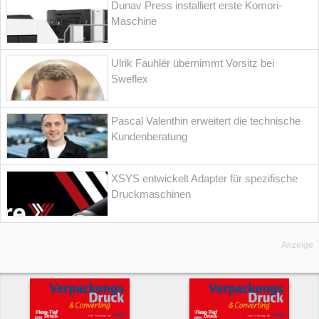
Dunav Press installiert erste Komori-
Maschine
Ulrik Fauhlér übernimmt Vorsitz bei
Sweflex
Pascal Valenthin erweitert die technische
Kundenberatung
XSYS entwickelt Adapter für spezifische
Druckmaschinen
Anzeige