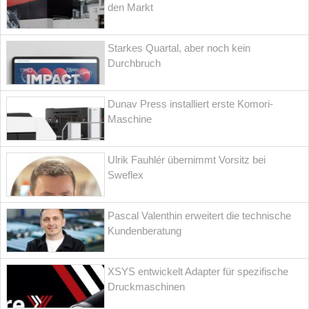
den Markt
Starkes Quartal, aber noch kein
Durchbruch
Dunav Press installiert erste Komori-
Maschine
Ulrik Fauhlér übernimmt Vorsitz bei
Sweflex
Pascal Valenthin erweitert die technische
Kundenberatung
XSYS entwickelt Adapter für spezifische
Druckmaschinen