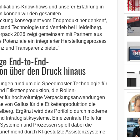
ikations-Know-hows und unserer Erfahrung in
en können wir den gesamten
ackung konsequent vom Endprodukt her denken“,
tand Technologie und Vertrieb bei Heidelberg.
terpack 2026 zeigt gemeinsam mit Partnern aus
Potenziale ein integrierter Herstellungsprozess
nz und Transparenz bietet.“
ige End-to-End-
on über den Druck hinaus
sungen rund um die Speedmaster-Technologie für
nd Etikettenproduktion, die Rollen-
er für hochvolumige Verpackungsanwendungen
e von Gallus für die Etikettenproduktion die
lberg. Ergänzt wird das Portfolio durch moderne
d Intralogistiksysteme. Eine zentrale Rolle für
Systemen und Prozessen spielt dabei die
zunehmend durch KI-gestützte Assistenzsysteme