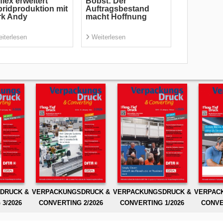
flex erweitert
Bobst: Der
ridproduktion mit
Auftragsbestand
rk Andy
macht Hoffnung
iterlesen
Weiterlesen
DRUCK &
VERPACKUNGSDRUCK &
VERPACKUNGSDRUCK &
VERPAC
3/2026
CONVERTING 2/2026
CONVERTING 1/2026
CONVE