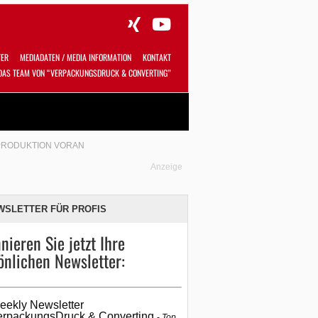
TER
MEDIADATEN / MEDIA INFORMATION
KONTAKT
DAS TEAM VON “VERPACKUNGSDRUCK & CONVERTING”
Alles
Shop
SUCHEN
PRODUKTION VORAN
Anzeige
WSLETTER FÜR PROFIS
nieren Sie jetzt Ihre
önlichen Newsletter:
eekly Newsletter
erpackungsDruck & Converting
Top