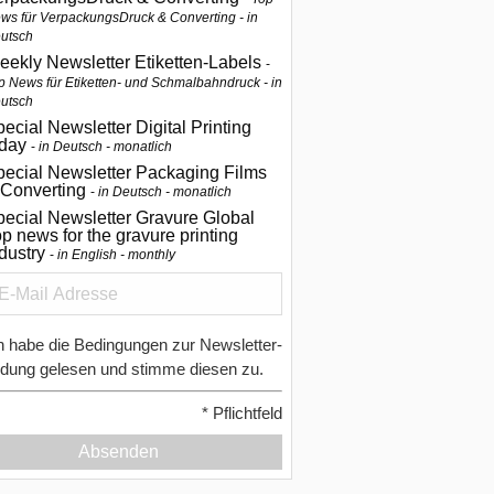
ws für VerpackungsDruck & Converting - in
utsch
eekly Newsletter Etiketten-Labels
p News für Etiketten- und Schmalbahndruck - in
utsch
ecial Newsletter Digital Printing
oday
in Deutsch - monatlich
pecial Newsletter Packaging Films
 Converting
in Deutsch - monatlich
ecial Newsletter Gravure Global
p news for the gravure printing
ndustry
in English - monthly
h habe die Bedingungen zur Newsletter-
dung gelesen und stimme diesen zu.
*
Pflichtfeld
Absenden