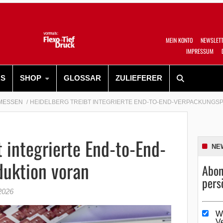
MEIN KONTO
NEWSLET
IMPRESSUM
RS
SHOP
GLOSSAR
ZULIEFERER
MESSEN
HEIDELBERG TREIBT INTEGRIERTE END-TO-END-VERPACKUNGS
t integrierte End-to-End-
NE
uktion voran
Abon
pers
2026
W
V