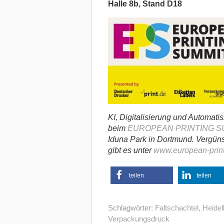
Halle 8b, Stand D18
KI, Digitalisierung und Automati
beim
EUROPEAN PRINTING S
Iduna Park in Dortmund. Vergünst
gibt es unter
www.european-print
teilen
teilen
Schlagwörter:
Faltschachtel
,
Heidel
Verpackungsdruck