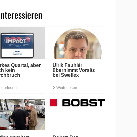
interessieren
rkes Quartal, aber
Ulrik Fauhlér
h kein
übernimmt Vorsitz
rchbruch
bei Sweflex
iterlesen
Weiterlesen