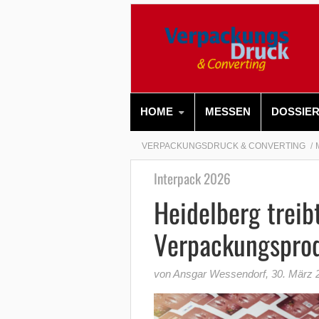
HOME
MESSEN
DOSSIE
VERPACKUNGSDRUCK & CONVERTING
Interpack 2026
Heidelberg treib
Verpackungsprod
von Ansgar Wessendorf
,
30. März 