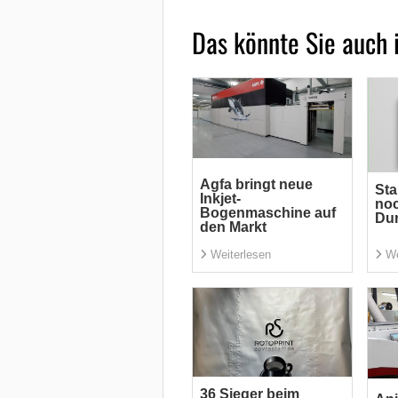
Das könnte Sie auch 
Agfa bringt neue
Sta
Inkjet-
noc
Bogenmaschine auf
Du
den Markt
Weiterlesen
We
36 Sieger beim