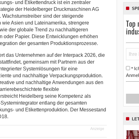
ngs- und Etikettendruck ist ein zentraler
SP
rategie der Heidelberger Druckmaschinen AG
.
Wachstumstreiber sind der steigende
Top 
 wie Asien und Lateinamerika, strengere
indu
wie der globale Trend zu nachhaltigeren
 oder Papier. Diese Entwicklungen erhöhen
ntegration der gesamten Produktionsprozesse.
ert das Unternehmen auf der Interpack 2026, die
 stattfindet, gemeinsam mit Partnern aus der
Ic
*
tegrierter Systemlösungen für eine
Anmel
fiziente und nachhaltige Verpackungsproduktion.
reative und nachhaltige Anwendungen aus den
rrierebeschichtete flexible
streicht Heidelberg seine Kompetenz als
Systemintegrator entlang der gesamten
kungs- und Etikettenproduktion. Der Messestand
D18.
LE
Anzeige