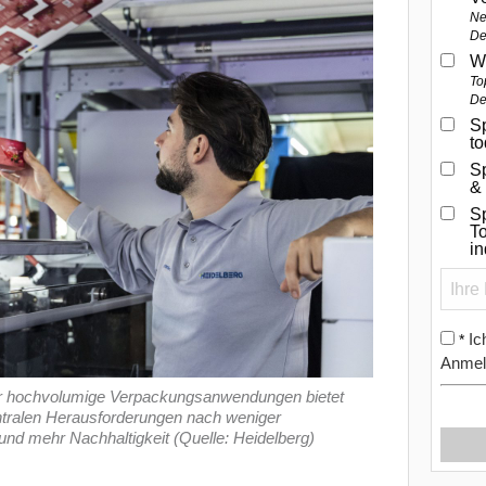
Ne
De
W
To
De
Sp
t
S
&
Sp
To
i
Ic
*
Anmel
ür hochvolumige Verpackungsanwendungen bietet
ntralen Herausforderungen nach weniger
und mehr Nachhaltigkeit (Quelle: Heidelberg)