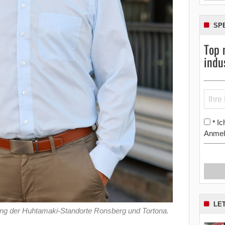
SP
Top 
indu
Ic
*
Anmel
LE
ung der Huhtamaki-Standorte Ronsberg und Tortona.