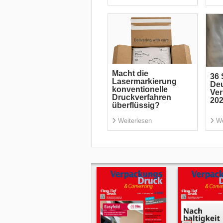
Macht die
36 
Lasermarkierung
De
konventionelle
Ve
Druckverfahren
20
überflüssig?
Weiterlesen
We