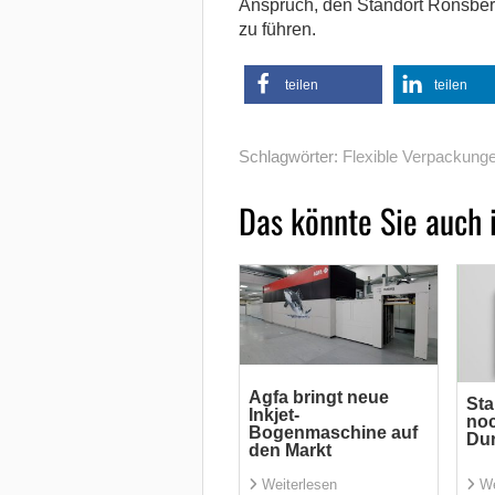
Anspruch, den Standort Ronsberg 
zu führen.
teilen
teilen
Schlagwörter:
Flexible Verpackung
Das könnte Sie auch 
Agfa bringt neue
Sta
Inkjet-
noc
Bogenmaschine auf
Du
den Markt
Weiterlesen
We