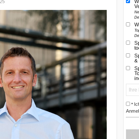
025
W
V
Ne
De
W
To
De
Sp
t
S
&
Sp
To
i
Ic
*
Anmel