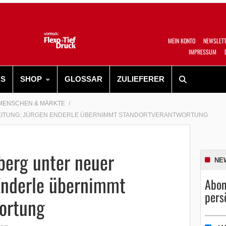
MEIN KONTO
NEWSLET
IMPRESSUM
RS
SHOP
GLOSSAR
ZULIEFERER
MENSCHEN & MÄRKTE
EITUNG: JÜRGEN ENDERLE ÜBERNIMMT STANDORTVERANTWORTUNG
erg unter neuer
NE
 Enderle übernimmt
Abon
pers
ortung