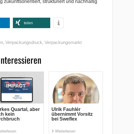
zukunftsorientiert, strukturiert und nachhaltig
teilen
en
,
Verpackungsdruck
,
Verpackungsmarkt
interessieren
rkes Quartal, aber
Ulrik Fauhlér
h kein
übernimmt Vorsitz
rchbruch
bei Sweflex
iterlesen
Weiterlesen