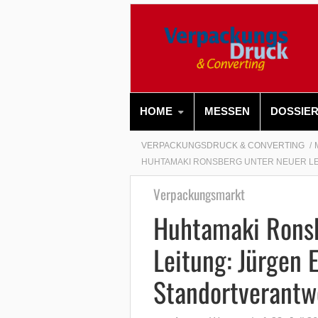
HOME
MESSEN
DOSSIE
VERPACKUNGSDRUCK & CONVERTING
HUHTAMAKI RONSBERG UNTER NEUER L
Verpackungsmarkt
Huhtamaki Ronsb
Leitung: Jürgen
Standortverantw