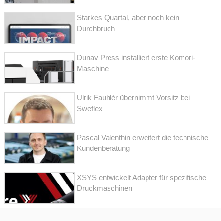
Starkes Quartal, aber noch kein
Durchbruch
Dunav Press installiert erste Komori-
Maschine
Ulrik Fauhlér übernimmt Vorsitz bei
Sweflex
Pascal Valenthin erweitert die technische
Kundenberatung
XSYS entwickelt Adapter für spezifische
Druckmaschinen