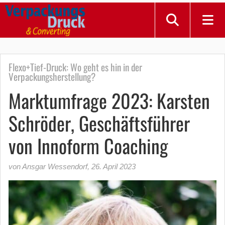
Flexo+Tief-Druck: Wo geht es hin in der
Verpackungsherstellung?
Marktumfrage 2023: Karsten
Schröder, Geschäftsführer
von Innoform Coaching
von Ansgar Wessendorf
,
26. April 2023