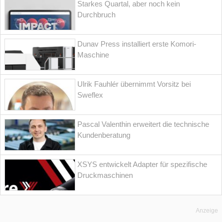
Starkes Quartal, aber noch kein
Durchbruch
Dunav Press installiert erste Komori-
Maschine
Ulrik Fauhlér übernimmt Vorsitz bei
Sweflex
Pascal Valenthin erweitert die technische
Kundenberatung
XSYS entwickelt Adapter für spezifische
Druckmaschinen
Anzeige