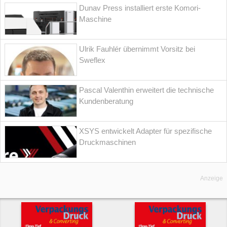
Dunav Press installiert erste Komori-
Maschine
Ulrik Fauhlér übernimmt Vorsitz bei
Sweflex
Pascal Valenthin erweitert die technische
Kundenberatung
XSYS entwickelt Adapter für spezifische
Druckmaschinen
Anzeige