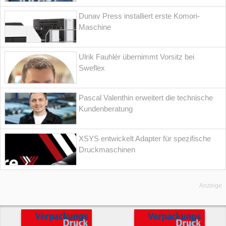
Dunav Press installiert erste Komori-
Maschine
Ulrik Fauhlér übernimmt Vorsitz bei
Sweflex
Pascal Valenthin erweitert die technische
Kundenberatung
XSYS entwickelt Adapter für spezifische
Druckmaschinen
Anzeige