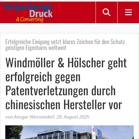
Erfolgreiche Einigung setzt klares Zeichen für den Schutz
geistigen Eigentums weltweit
Windmöller & Hölscher geht
erfolgreich gegen
Patentverletzungen durch
chinesischen Hersteller vor
von Ansgar Wessendorf
,
29. August 2025