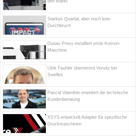
den Markt
Starkes Quartal, aber noch kein
Durchbruch
Dunav Press installiert erste Komori-
Maschine
Ulrik Fauhlér übernimmt Vorsitz bei
Sweflex
Pascal Valenthin erweitert die technische
Kundenberatung
XSYS entwickelt Adapter für spezifische
Druckmaschinen