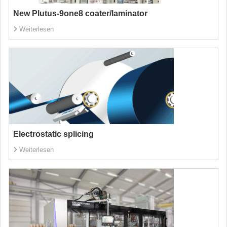
New Plutus-9one8 coater/laminator
Weiterlesen
Electrostatic splicing
Weiterlesen