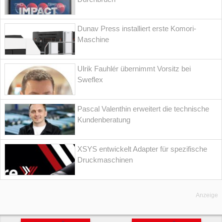
Dunav Press installiert erste Komori-
Maschine
Ulrik Fauhlér übernimmt Vorsitz bei
Sweflex
Pascal Valenthin erweitert die technische
Kundenberatung
XSYS entwickelt Adapter für spezifische
Druckmaschinen
Anzeige