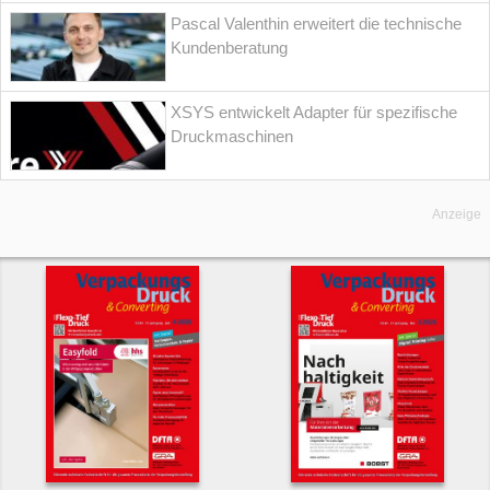
Pascal Valenthin erweitert die technische
Kundenberatung
XSYS entwickelt Adapter für spezifische
Druckmaschinen
Anzeige