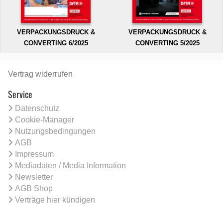
VERPACKUNGSDRUCK &
VERPACKUNGSDRUCK &
CONVERTING 6/2025
CONVERTING 5/2025
Vertrag widerrufen
Service
Datenschutz
Cookie-Manager
Nutzungsbedingungen
AGB
Impressum
Mediadaten / Media Information
Newsletter
AGB Shop
Verträge hier kündigen