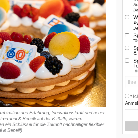
Ne
De
W
To
De
Sp
t
S
&
Sp
To
i
Ic
*
Anmel
ombination aus Erfahrung, Innovationskraft und neuer
 Ferrarini & Benelli auf der K 2025, warum
ein Schlüssel für die Zukunft nachhaltiger flexibler
i & Benelli)