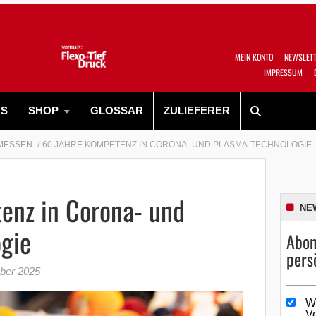
MEIN KONTO
NEWSLET
IMPRESSUM
RS
SHOP
GLOSSAR
ZULIEFERER
MESSEN
60 JAHRE KOMPETENZ IN CORONA- UND PLASMA-TECHNOLOGIE
enz in Corona- und
NE
gie
Abon
pers
ber 2025
W
V