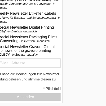
ws für VerpackungsDruck & Converting - in
utsch
eekly Newsletter Etiketten-Labels
p News für Etiketten- und Schmalbahndruck - in
utsch
ecial Newsletter Digital Printing
oday
in Deutsch - monatlich
pecial Newsletter Packaging Films
 Converting
in Deutsch - monatlich
ecial Newsletter Gravure Global
p news for the gravure printing
ndustry
in English - monthly
h habe die Bedingungen zur Newsletter-
dung gelesen und stimme diesen zu.
*
Pflichtfeld
Absenden