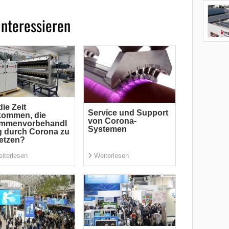
interessieren
die Zeit
Service und Support
kommen, die
von Corona-
ammenvorbehandl
Systemen
 durch Corona zu
etzen?
iterlesen
Weiterlesen