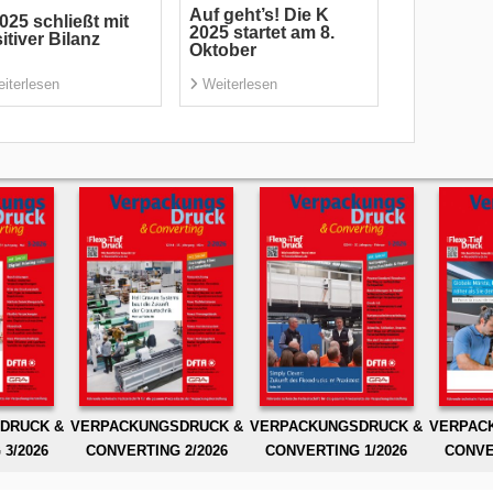
Auf geht’s! Die K
025 schließt mit
2025 startet am 8.
itiver Bilanz
Oktober
iterlesen
Weiterlesen
DRUCK &
VERPACKUNGSDRUCK &
VERPACKUNGSDRUCK &
VERPAC
3/2026
CONVERTING 2/2026
CONVERTING 1/2026
CONVE