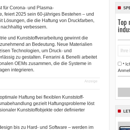
list für Corona- und Plasma-
SP
 feiert 2025 sein 60-jähriges Bestehen – und
Top 
mit Lösungen, die die Haftung von Druckfarben,
indu
nachhaltig verbessern.
rie und Kunststoffverarbeitung gewinnt die
 zunehmend an Bedeutung. Neue Materialien
zisen Technologien, um Druck- und
lässig zu gestalten. Ferrarini & Benelli arbeitet
tionalen OEMs zusammen, die die Systeme in
Ic
*
gen integrieren.
Anmel
Anzeige
ptimale Haftung bei flexiblen Kunststoff-
mabehandlung gezielt Haftungsprobleme löst
ionaler Kunststoffobjekte oder definierter
LE
esign bis zu Hard- und Software – werden im