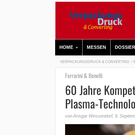
HOME
MESSEN
DOSSIE
VERPACKUNGSDRUCK & CONVERTING
Ferrarini & Benelli
60 Jahre Kompet
Plasma-Technolo
von Ansgar Wessendorf
,
9. Septem