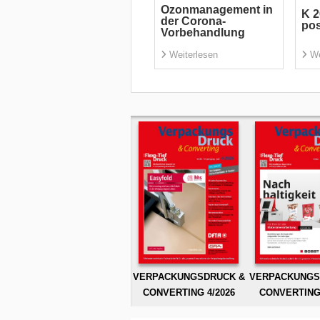
Ozonmanagement in
K 2
der Corona-
pos
Vorbehandlung
Weiterlesen
We
VERPACKUNGSDRUCK &
VERPACKUNGS
CONVERTING 4/2026
CONVERTING 