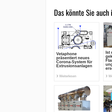
Das könnte Sie auch 
Ist 
Vetaphone
ge
präsentiert neues
Fl
Corona-System für
ung
Extrusionsanlagen
ers
Weiterlesen
We