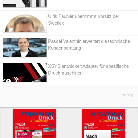
Ulrik Fauhlér übernimmt Vorsitz bei
Sweflex
Pascal Valenthin erweitert die technische
Kundenberatung
XSYS entwickelt Adapter für spezifische
Druckmaschinen
Anzeige