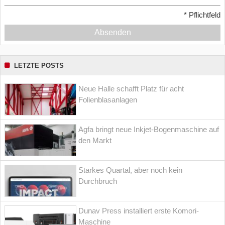
*
Pflichtfeld
Absenden
LETZTE POSTS
Neue Halle schafft Platz für acht
Folienblasanlagen
Agfa bringt neue Inkjet-Bogenmaschine auf
den Markt
Starkes Quartal, aber noch kein
Durchbruch
Dunav Press installiert erste Komori-
Maschine