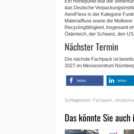
Ein Höhepunkt war die Verleihu
das Deutsche Verpackungsinstitu
AeroFlexx in der Kategorie Funkt
Materialfluss sowie die Molkerei
Recyclingfähigkeit. Insgesamt e
Österreich, der Schweiz, den US
Nächster Termin
Die nächste Fachpack ist bereits 
2027 im Messezentrum Nürnberg 
teilen
teilen
Schlagwörter:
Fachpack
,
Verpacku
Das könnte Sie auch 