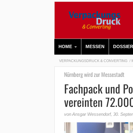
HOME
MESSEN
DOSSIE
VERPACKUNGSDRUCK & CONVERTING
Nürnberg wird zur Messestadt
Fachpack und P
vereinten 72.00
von Ansgar Wessendorf
,
30. Septe