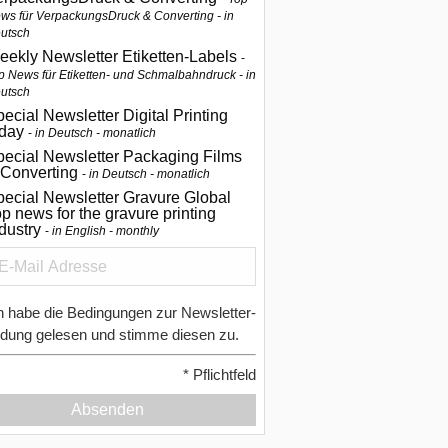
ws für VerpackungsDruck & Converting - in
utsch
eekly Newsletter Etiketten-Labels
p News für Etiketten- und Schmalbahndruck - in
utsch
ecial Newsletter Digital Printing
oday
in Deutsch - monatlich
pecial Newsletter Packaging Films
 Converting
in Deutsch - monatlich
ecial Newsletter Gravure Global
p news for the gravure printing
ndustry
in English - monthly
h habe die Bedingungen zur Newsletter-
dung gelesen und stimme diesen zu.
*
Pflichtfeld
Absenden