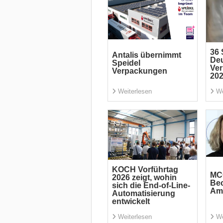
36 
Antalis übernimmt
De
Speidel
Ve
Verpackungen
20
Weiterlesen
We
KOCH Vorführtag
MC
2026 zeigt, wohin
Bec
sich die End-of-Line-
Am
Automatisierung
entwickelt
Weiterlesen
We