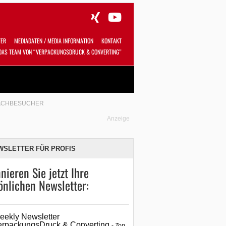
TER
MEDIADATEN / MEDIA INFORMATION
KONTAKT
DAS TEAM VON “VERPACKUNGSDRUCK & CONVERTING”
Alles
Shop
SUCHEN
FACHBESUCHER
Anzeige
WSLETTER FÜR PROFIS
nieren Sie jetzt Ihre
önlichen Newsletter:
eekly Newsletter
erpackungsDruck & Converting
Top