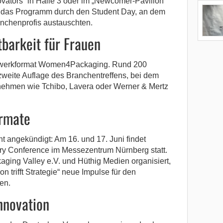
ators“ in Halle 3 oder im „Newcomer-Pavillon“
de das Programm durch den Student Day, an dem
anchenprofis austauschten.
barkeit für Frauen
zwerkformat Women4Packaging. Rund 200
weite Auflage des Branchentreffens, bei dem
ehmen wie Tchibo, Lavera oder Werner & Mertz
ormate
ht angekündigt: Am 16. und 17. Juni findet
ry Conference im Messezentrum Nürnberg statt.
ing Valley e.V. und Hüthig Medien organisiert,
on trifft Strategie“ neue Impulse für den
en.
nnovation