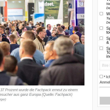
Ne
De
W
To
De
Sp
t
S
&
Sp
To
i
Ic
*
Anmel
on 37 Prozent wurde die Fachpack erneut zu einem
Besucher aus ganz Europa (Quelle: Fachpack)
iger)