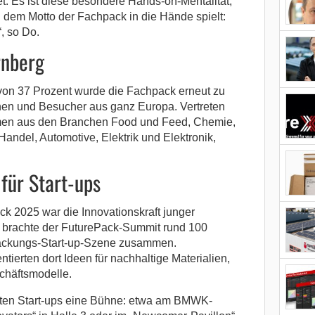
 Es ist diese besondere Hands-on-Mentalität,
 dem Motto der Fachpack in die Hände spielt:
, so Do.
rnberg
 von 37 Prozent wurde die Fachpack erneut zu
nen und Besucher aus ganz Europa. Vertreten
en aus den Branchen Food und Feed, Chemie,
andel, Automotive, Elektrik und Elektronik,
für Start-ups
k 2025 war die Innovationskraft junger
 brachte der FuturePack-Summit rund 100
packungs-Start-up-Szene zusammen.
ierten dort Ideen für nachhaltige Materialien,
chäftsmodelle.
elten Start-ups eine Bühne: etwa am BMWK-