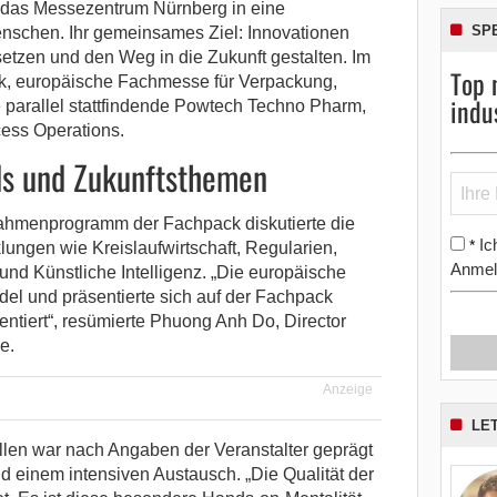
h das Messezentrum Nürnberg in eine
SP
nschen. Ihr gemeinsames Ziel: Innovationen
etzen und den Weg in die Zukunft gestalten.
Im
Top 
ck, europäische Fachmesse für Verpackung,
indu
 parallel stattfindende Powtech Techno Pharm,
cess Operations.
ds und Zukunftsthemen
hmenprogramm der Fachpack diskutierte die
Ic
*
ungen wie Kreislaufwirtschaft, Regularien,
Anmel
 und Künstliche Intelligenz. „Die europäische
del und präsentierte sich auf der Fachpack
entiert“, resümierte Phuong Anh Do, Director
e.
Anzeige
LE
len war nach Angaben der Veranstalter geprägt
 einem intensiven Austausch. „Die Qualität der