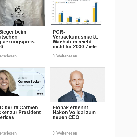
Sieger beim
PCR-
utschen
Verpackungsmarkt:
rpackungspreis
Wachstum reicht
26
nicht für 2030-Ziele
iterlesen
Weiterlesen
C beruft Carmen
Elopak ernennt
ker zur President
Håkon Volldal zum
ericas
neuen CEO
iterlesen
Weiterlesen