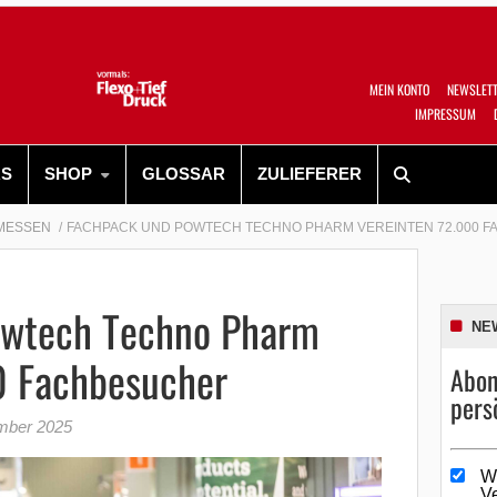
MEIN KONTO
NEWSLET
IMPRESSUM
RS
SHOP
GLOSSAR
ZULIEFERER
MESSEN
FACHPACK UND POWTECH TECHNO PHARM VEREINTEN 72.000 
owtech Techno Pharm
NE
0 Fachbesucher
Abon
pers
mber 2025
W
V