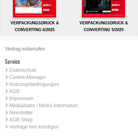
VERPACKUNGSDRUCK &
VERPACKUNGSDRUCK &
CONVERTING 6/2025
CONVERTING 5/2025
Vertrag widerrufen
Service
Datenschutz
Cookie-Manager
Nutzungsbedingungen
AGB
Impressum
Mediadaten / Media Information
Newsletter
AGB Shop
Verträge hier kündigen