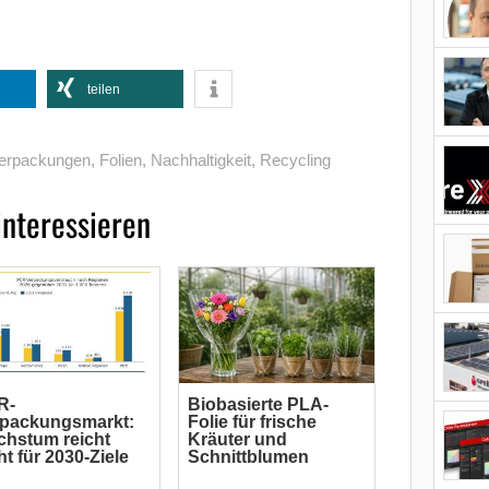
teilen
Verpackungen
,
Folien
,
Nachhaltigkeit
,
Recycling
interessieren
R-
Biobasierte PLA-
rpackungsmarkt:
Folie für frische
hstum reicht
Kräuter und
ht für 2030-Ziele
Schnittblumen