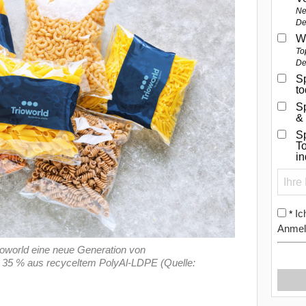
Ne
De
W
To
De
Sp
t
S
&
Sp
To
i
Ic
*
Anmel
oworld eine neue Generation von
 35 % aus recyceltem PolyAl-LDPE (Quelle: