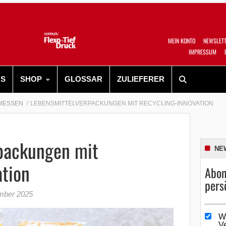
MEIN KONTO
NEWSLET
IMPRESSUM
RS
SHOP
GLOSSAR
ZULIEFERER
MESSEN
LEBENSMITTELVERPACKUNGEN MIT RECYCLING-INNOVATION
packungen mit
NE
ation
Abon
pers
mber 2025
W
V