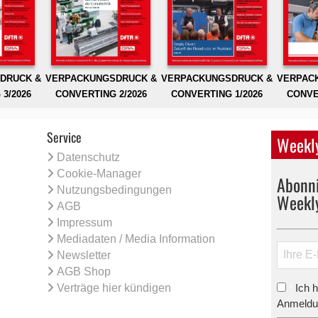
DRUCK &
VERPACKUNGSDRUCK &
VERPACKUNGSDRUCK &
VERPAC
3/2026
CONVERTING 2/2026
CONVERTING 1/2026
CONVE
Service
Weekly
Datenschutz
Cookie-Manager
Abonni
Nutzungsbedingungen
Weekl
AGB
Impressum
Mediadaten / Media Information
Newsletter
AGB Shop
Verträge hier kündigen
Ich 
*
Anmeldun