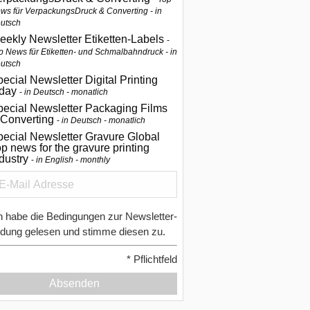
ws für VerpackungsDruck & Converting - in
utsch
eekly Newsletter Etiketten-Labels
p News für Etiketten- und Schmalbahndruck - in
utsch
ecial Newsletter Digital Printing
oday
in Deutsch - monatlich
pecial Newsletter Packaging Films
 Converting
in Deutsch - monatlich
ecial Newsletter Gravure Global
p news for the gravure printing
ndustry
in English - monthly
h habe die Bedingungen zur Newsletter-
dung gelesen und stimme diesen zu.
*
Pflichtfeld
Absenden