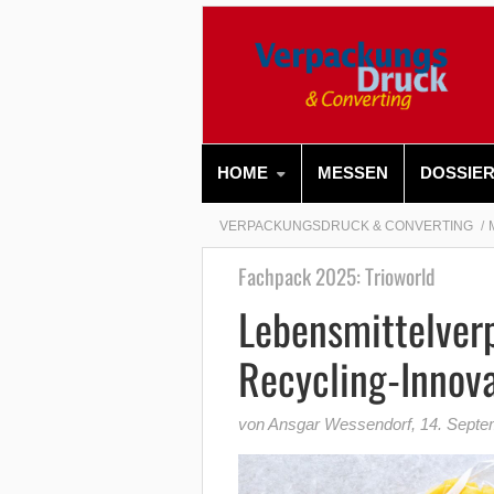
HOME
MESSEN
DOSSIE
VERPACKUNGSDRUCK & CONVERTING
Fachpack 2025: Trioworld
Lebensmittelver
Recycling-Innov
von Ansgar Wessendorf
,
14. Septe