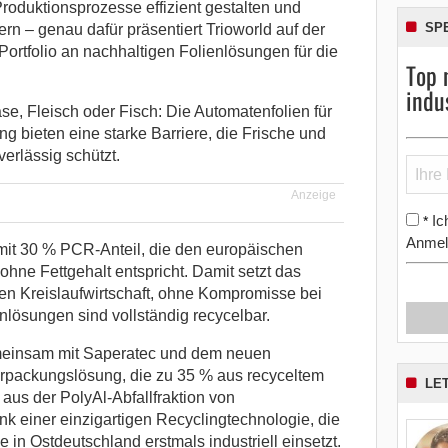
roduktionsprozesse effizient gestalten und
SP
rn – genau dafür präsentiert Trioworld auf der
ortfolio an nachhaltigen Folienlösungen für die
Top 
indu
se, Fleisch oder Fisch: Die Automatenfolien für
g bieten eine starke Barriere, die Frische und
erlässig schützt.
Anzeige
Ic
*
Anmel
 mit 30 % PCR-Anteil, die den europäischen
 ohne Fettgehalt entspricht. Damit setzt das
 Kreislaufwirtschaft, ohne Kompromisse bei
enlösungen sind vollständig recycelbar.
meinsam mit Saperatec und dem neuen
rpackungslösung, die zu 35 % aus recyceltem
LE
aus der PolyAl-Abfallfraktion von
 einer einzigartigen Recyclingtechnologie, die
 in Ostdeutschland erstmals industriell einsetzt.