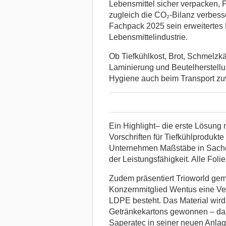
Lebensmittel sicher verpacken, P
zugleich die CO₂-Bilanz verbesse
Fachpack 2025 sein erweitertes P
Lebensmittelindustrie.
Ob Tiefkühlkost, Brot, Schmelzkä
Laminierung und Beutelherstellun
Hygiene auch beim Transport zuv
Ein Highlight– die erste Lösung
Vorschriften für Tiefkühlprodukte
Unternehmen Maßstäbe in Sachen
der Leistungsfähigkeit. Alle Foli
Zudem präsentiert Trioworld ge
Konzernmitglied Wentus eine Ve
LDPE besteht. Das Material wird 
Getränkekartons gewonnen – dank
Saperatec in seiner neuen Anlage