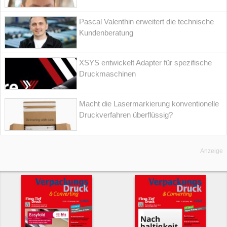
Pascal Valenthin erweitert die technische
Kundenberatung
XSYS entwickelt Adapter für spezifische
Druckmaschinen
Macht die Lasermarkierung konventionelle
Druckverfahren überflüssig?
Anzeige