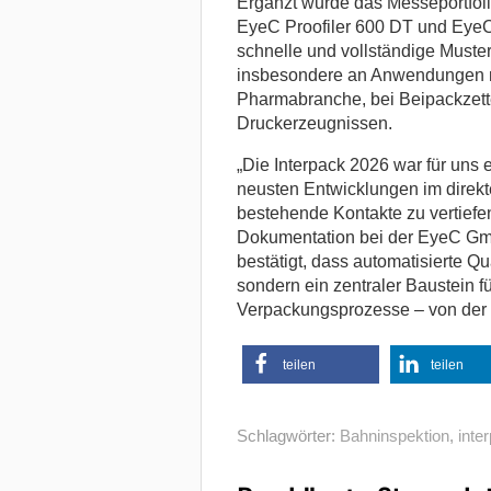
Ergänzt wurde das Messeportfoli
EyeC Proofiler 600 DT und EyeC 
schnelle und vollständige Muster
insbesondere an Anwendungen mi
Pharmabranche, bei Beipackzettel
Druckerzeugnissen.
„Die Interpack 2026 war für uns 
neusten Entwicklungen im direkt
bestehende Kontakte zu vertiefen
Dokumentation bei der EyeC Gm
bestätigt, dass automatisierte Qua
sondern ein zentraler Baustein fü
Verpackungsprozesse – von der D
teilen
teilen
Schlagwörter:
Bahninspektion
,
inte