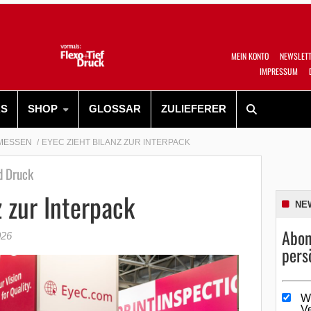
MEIN KONTO
NEWSLET
IMPRESSUM
RS
SHOP
GLOSSAR
ZULIEFERER
MESSEN
EYEC ZIEHT BILANZ ZUR INTERPACK
d Druck
z zur Interpack
NE
Abon
026
pers
W
V