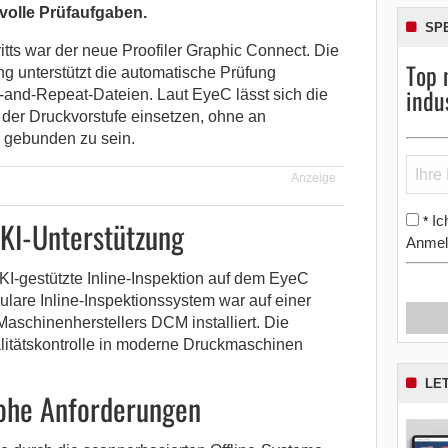
volle Prüfaufgaben.
SP
tts war der neue Proofiler Graphic Connect. Die
Top 
unterstützt die automatische Prüfung
indu
p-and-Repeat-Dateien. Laut EyeC lässt sich die
n der Druckvorstufe einsetzen, ohne an
 gebunden zu sein.
Anzeige
Ic
*
 KI-Unterstützung
Anmel
KI-gestützte Inline-Inspektion auf dem EyeC
are Inline-Inspektionssystem war auf einer
schinenherstellers DCM installiert. Die
litätskontrolle in moderne Druckmaschinen
LE
hohe Anforderungen