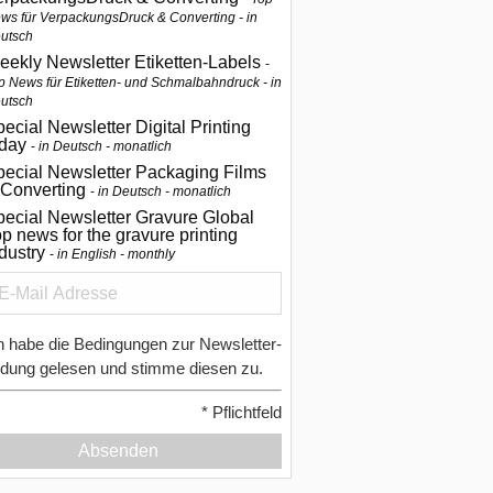
ws für VerpackungsDruck & Converting - in
utsch
eekly Newsletter Etiketten-Labels
p News für Etiketten- und Schmalbahndruck - in
utsch
ecial Newsletter Digital Printing
oday
in Deutsch - monatlich
pecial Newsletter Packaging Films
 Converting
in Deutsch - monatlich
ecial Newsletter Gravure Global
p news for the gravure printing
ndustry
in English - monthly
h habe die Bedingungen zur Newsletter-
dung gelesen und stimme diesen zu.
*
Pflichtfeld
Absenden