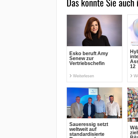
Das könnte Sie auch 
Hyb
Esko beruft Amy
int
Senew zur
Ass
Vertriebschefin
12
Weiterlesen
We
Saueressig setzt
W&
weltweit auf
zie
standardisierte
Bil