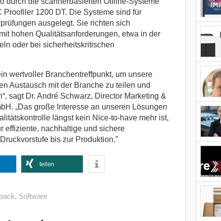
o durch die scannerbasierten Offline-Systeme
Proofiler 1200 DT. Die Systeme sind für
prüfungen ausgelegt. Sie richten sich
t hohen Qualitätsanforderungen, etwa in der
n oder bei sicherheitskritischen
ein wertvoller Branchentreffpunkt, um unsere
en Austausch mit der Branche zu teilen und
“, sagt Dr. André Schwarz, Director Marketing &
bH. „Das große Interesse an unseren Lösungen
litätskontrolle längst kein Nice-to-have mehr ist,
r effiziente, nachhaltige und sichere
ruckvorstufe bis zur Produktion.”
teilen
rpack
,
Software