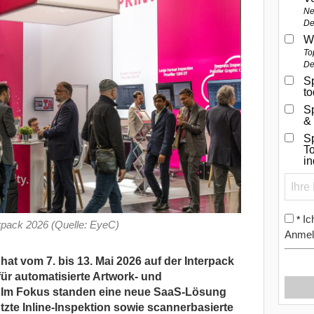
Ne
De
W
To
De
Sp
t
S
&
Sp
To
i
Ic
*
rpack 2026 (Quelle: EyeC)
Anmel
 vom 7. bis 13. Mai 2026 auf der Interpack
ür automatisierte Artwork- und
t. Im Fokus standen eine neue SaaS-Lösung
ützte Inline-Inspektion sowie scannerbasierte