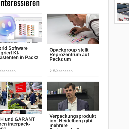
interessieren
rid Software
Opackgroup stellt
egriert KI-
Reprozentrum auf
istenten in Packz
Packz um
iterlesen
Weiterlesen
Verpackungsprodukt
H und GARANT
ion: Heidelberg gibt
hen interpack-
mehrere
anz