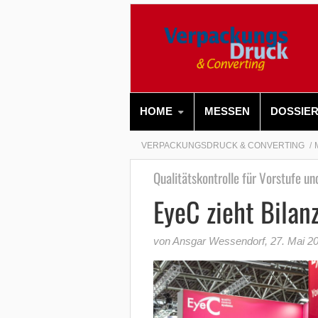
HOME
MESSEN
DOSSIE
VERPACKUNGSDRUCK & CONVERTING
Qualitätskontrolle für Vorstufe un
EyeC zieht Bilan
von Ansgar Wessendorf
,
27. Mai 2